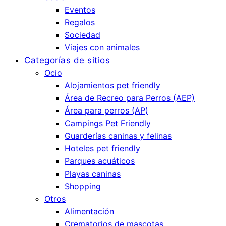
Eventos
Regalos
Sociedad
Viajes con animales
Categorías de sitios
Ocio
Alojamientos pet friendly
Área de Recreo para Perros (AEP)
Área para perros (AP)
Campings Pet Friendly
Guarderías caninas y felinas
Hoteles pet friendly
Parques acuáticos
Playas caninas
Shopping
Otros
Alimentación
Crematorios de mascotas