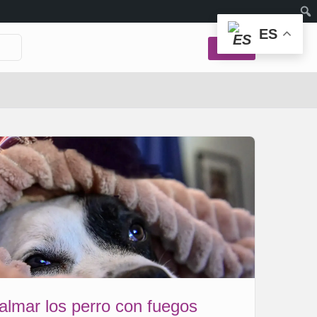
ES
Login
almar los perro con fuegos