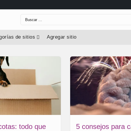
orías de sitios
Agregar sitio
otas: todo que
5 consejos para c