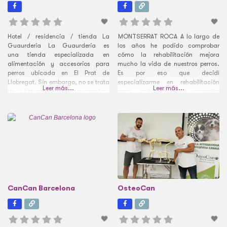
Hotel / residencia / tienda La
MONTSERRAT ROCA A lo largo de
Guaurderia La Guaurderia es
los años he podido comprobar
una tienda especializada en
cómo la rehabilitación mejora
alimentación y accesorios para
mucho la vida de nuestros perros.
perros ubicada en El Prat de
Es por eso que decidí
Llobregat. Sin embargo, no se trata
especializarme en rehabilitación
Leer más...
Leer más...
de la típica tienda para mascotas,
para animales de compañía
porque en la Guaurderia ofrecen
después de unos años trabajando
otros servicios de gran interés para
como auxiliar técnica veterinaria en
los dueños de perros:
algunas clínicas y centros de
adiestramiento canino, guardería
acogida. He cursado mis estudios
de día, peluquería y fisioterapia.
de rehabilitación con una de las
Este proyecto nace
mejores
CanCan Barcelona
OsteoCan