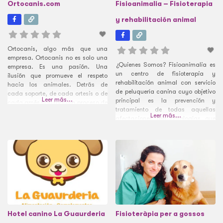
Ortocanis.com
Fisioanimalia – Fisioterapia
y rehabilitación animal
Ortocanis, algo más que una
empresa. Ortocanis no es solo una
¿Quienes Somos? Fisioanimalia es
empresa. Es una pasión. Una
un centro de fisioterapia y
ilusión que promueve el respeto
rehabilitación animal con servicio
hacia los animales. Detrás de
de peluquería canina cuyo objetivo
cada soporte, de cada ortesis o de
Leer más...
principal es la prevención y
cada arnés hay todo un proceso de
tratamiento de todas aquellas
diseño que sale de la mano de
Leer más...
afectaciones y/o patologías que
ingenieros, ortopedas, veterinarios
puedan alterar el bienestar y la
y de experimentados cuidadores de
calidad de vida de tu mascota. Lo
perros con movilidad reducida.
primero que creo conveniente
Desde
remarcar es que no somos un
centro veterinario. En ocasiones
seremos un
Hotel canino La Guaurderia
Fisioteràpia per a gossos