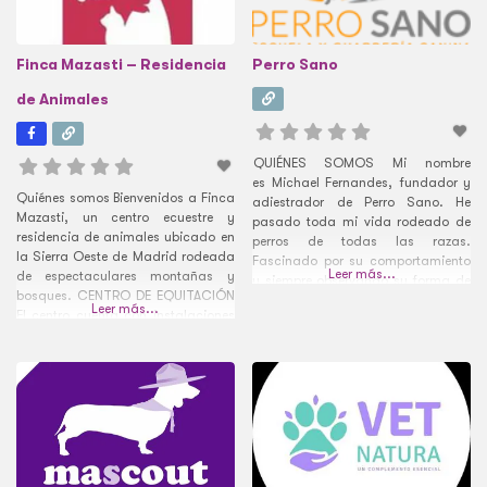
Finca Mazasti – Residencia
Perro Sano
de Animales
QUIÉNES SOMOS Mi nombre
es Michael Fernandes, fundador y
Quiénes somos Bienvenidos a Finca
adiestrador de Perro Sano. He
Mazasti, un centro ecuestre y
pasado toda mi vida rodeado de
residencia de animales ubicado en
perros de todas las razas.
la Sierra Oeste de Madrid rodeada
Fascinado por su comportamiento
Leer más...
de espectaculares montañas y
y siempre observando su forma de
bosques. CENTRO DE EQUITACIÓN
vida para entenderlos mejor, han
Leer más...
El centro cuenta con instalaciones
sido mis mejores fuentes de
de primera calidad, incluyendo
inspiración en mi vida diaria. Han
una zona de cuadras para alojar a
estado siempre presentes en los
los caballos, una pista exterior
momentos más felices y en las
grande para montar y un circuito
situaciones más complicadas de
de obstáculos naturales que
mi