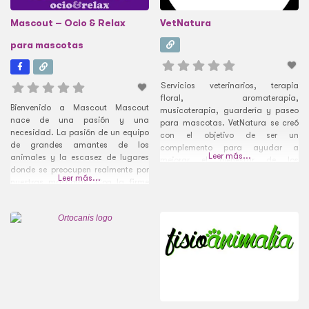
Mascout – Ocio & Relax
VetNatura
para mascotas
Servicios veterinarios, terapia
floral, aromaterapia,
Bienvenido a Mascout Mascout
musicoterapia, guardería y paseo
nace de una pasión y una
para mascotas. VetNatura se creó
necesidad. La pasión de un equipo
con el objetivo de ser un
de grandes amantes de los
complemento para ayudar a
Leer más...
animales y la escasez de lugares
mejorar el bienestar de los
donde se preocupen realmente por
perrihijos. Sus fundadores amantes
Leer más...
nuestras mascotas. Con la firme
de los animales y con formación
convicción de hacer las cosas de
veterinaria y en terapias
una manera distinta, empezamos
alternativas como flores de bach,
este proyecto basándonos en una
aromaterapia, Reiki y
idea, crear un lugar donde todos
musicoterapia para animales
los amigos
ofrecen los servicios de guardería
de