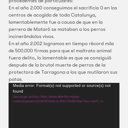
procedentes de particulares:
En el año 2.000 conseguimos el sacrificio 0 en los
centros de acogida de toda Catalunya,
lamentablemente fue a causa de que en la
perrera de Mataró se mataban a los perros
incinerándolos vivos.
En el año 2.002 logramos en tiempo récord más
de 500.000 firmas para que el maltrato animal
fuera delito, lo lamentable es que se consiguió
después de la brutal muerte de perros de la
protectora de Tarragona a los que mutilaron sus
patas.
Reproductor
Media error: Format(s) not supported or source(s) not
found
de
Descargar archivo: https://www.altarriba.org/wp-
vídeo
content/uploads/2019/03/Visita-el-B%C3%BA-Bup-Parc.mp4?_=1