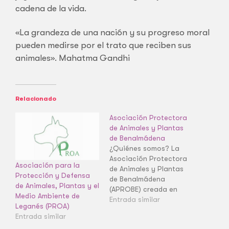
cadena de la vida.
«La grandeza de una nación y su progreso moral
pueden medirse por el trato que reciben sus
animales». Mahatma Gandhi
Relacionado
Asociación Protectora
de Animales y Plantas
de Benalmádena
¿Quiénes somos? La
Asociación Protectora
Asociación para la
de Animales y Plantas
Protección y Defensa
de Benalmádena
de Animales, Plantas y el
(APROBE) creada en
Medio Ambiente de
2011 trabaja no sólo en
Entrada similar
Leganés (PROA)
el cuidado de los
Entrada similar
animales, sino también