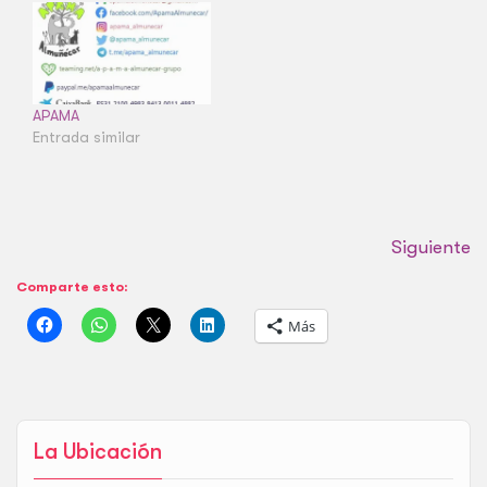
en la concienciación y
en la educación social.
La base de nuestra
asociación son los
socios y los voluntarios,
por lo que animamos a…
APAMA
Entrada similar
Siguiente
Comparte esto:
Más
La Ubicación