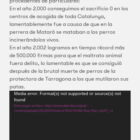
procedentes de particulares:
En el año 2.000 conseguimos el sacrificio 0 en los
centros de acogida de toda Catalunya,
lamentablemente fue a causa de que en la
perrera de Mataró se mataban a los perros
incinerándolos vivos.
En el año 2.002 logramos en tiempo récord más
de 500.000 firmas para que el maltrato animal
fuera delito, lo lamentable es que se consiguió
después de la brutal muerte de perros de la
protectora de Tarragona a los que mutilaron sus
patas.
Reproductor
Media error: Format(s) not supported or source(s) not
found
de
Descargar archivo: https://www.altarriba.org/wp-
vídeo
content/uploads/2019/03/Visita-el-B%C3%BA-Bup-Parc.mp4?_=1