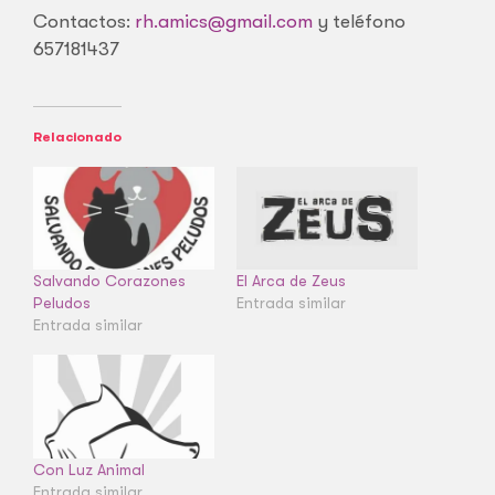
Contactos:
rh.amics@gmail.com
y teléfono
657181437
Relacionado
Salvando Corazones
El Arca de Zeus
Peludos
Entrada similar
Entrada similar
Con Luz Animal
Entrada similar