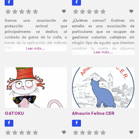
Somos una asociación de
¿Quiénes somos? Gatines sin
protección animal que
estrella es una asociación de
principalmente se dedica al
particulares que se ocupan de
cuidado de gatos de la calle, a
gestionar colonias callejeras sin
través de la aplicación del método
ningún tipo de ayuda que intentan
CER.
Leer más...
cambiar la suerte de algunos
Leer más...
felinos que malviven en la calle, los
alimentamos, capturamos,
buscamos hogar y castramos,
además de llevarlos al veterinario
cuando es necesario. Ya hemos
avanzado mucho pero como las
hembras que faltan
GATOKU
Alhaurín Felina CER