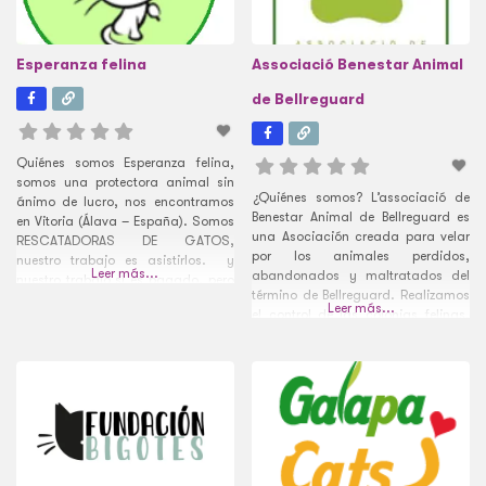
Esperanza felina
Associació Benestar Animal
de Bellreguard
Quiénes somos Esperanza felina,
somos una protectora animal sin
¿Quiénes somos? L’associació de
ánimo de lucro, nos encontramos
Benestar Animal de Bellreguard es
en Vitoria (Álava – España). Somos
una Asociación creada para velar
RESCATADORAS DE GATOS,
por los animales perdidos,
nuestro trabajo es asistirlos. y
Leer más...
abandonados y maltratados del
nuestro trabajo sí es pagado, pero
término de Bellreguard. Realizamos
con recuerdos. Tenemos miles de
Leer más...
el control de las colonias felinas.
recuerdos, pero sobre todo la
La Asociación fue creada por
satisfacción de que muchos
voluntarios de Bellreguard para
gatitos tienen un hogar donde los
velar por los animales, en particular
cuidarán por toda su vida.
las colonias felinas de los barrios
Compramos
que han sido abandonados y
maltratados. ¿Cómo