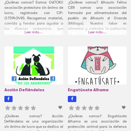
¿Quiénes somos? Somos GATOKU
¿Quiénes somos? Alhaurín Felina
asociación protectora sin ánimo de
CER somos una asociación
lucro, registrada con CIF:
formada por alimentadoras del
G73943490. Recogemos material,
pueblo de Alhaurín el Grande
comida y fondos para ayudar a
(Málaga). Nuestra labor es
las diversas protectoras que
alimentar y controlar la población
Leer más...
Leer más...
rescatan, recuperan y dan en
de gatos de las colonias de
adopción a peludos sin hogar.
Alhaurín, pero como siempre,
Entre todos nos dedicamos a
existen casos con los que no
recoger material y alimento, hacer
podemos mirar a otro lado, a veces
cursos, talleres, eventos,
tenemos que coger gatos que
mercadillos, pequeños proyectos y
encontramos en malas condiciones
manualidades de diseño propio
o que
para poder recaudar
Acción Defiéndelos
Engatúsate Alhama
¿Quiénes somos? Acción
¿Quiénes somos? Engatúsate
Defiéndelos es una organización
Alhama es una asociación de
sin ánimo de lucro que se dedica al
protección animal para la defensa