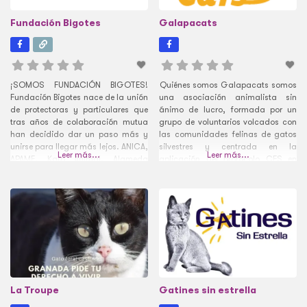
Fundación Bigotes
Galapacats
¡SOMOS FUNDACIÓN BIGOTES!
Quiénes somos Galapacats somos
Fundación Bigotes nace de la unión
una asociación animalista sin
de protectoras y particulares que
ánimo de lucro, formada por un
tras años de colaboración mutua
grupo de voluntarios volcados con
han decidido dar un paso más y
las comunidades felinas de gatos
unirse para llegar más lejos. ANICA,
silvestres y centrada en la
Leer más...
Leer más...
APAME, Karp Animal, Alameda
aplicación del protocolo CES en
Felina, Peluditos Urbanos y
colonias de Gatos libres.
Colonias Felinas Legazpi nos
Fomentamos la adopción
unimos como fundación, pasando
responsable. Nuestra filosofía de
a ser una única entidad. También
trabajo se basa en la aplicación
lo hace la Asociación Neko Madrid
del Protocolo CES (capturar-
Esterilizar-Soltar) como método de
gestión de
La Troupe
Gatines sin estrella