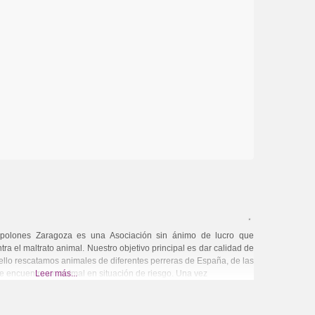
olones Zaragoza es una Asociación sin ánimo de lucro que
ra el maltrato animal. Nuestro objetivo principal es dar calidad de
ello rescatamos animales de diferentes perreras de España, de las
se encuentre un animal en situación de riesgo. Una vez
Leer más...