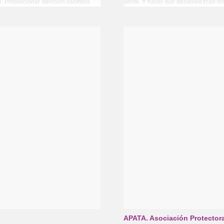
 Proporcionar atención sanitaria
gente. Y hacer que desaparezcan los
APATA. Asociación Protector