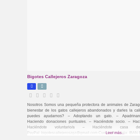
Bigotes Callejeros Zaragoza
Nosotros Somos una pequeña protectora de animales de Zarago
bienestar de los gatos callejeros abandonados y darles la c
puedes ayudarnos? – Adoptando un gato. – Apadrina
Haciendo donaciones puntuales. – Haciéndote socio. – Ha
Haciéndote voluntario/a – Haciéndote casa d
PayPal: bigotescallejeroszgz@gmail.com Cuenta Bancaria: IBAN
Leer más...