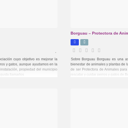
Borguau – Protectora de Ani
iación cuyo objetivo es mejorar la
Sobre Borguau Borguau es una as
rros y gatos, aunque ayudamos en la
bienestar de animales y plantas de l
instalación, propiedad del municipio
de ser Protectora de Animales para 
gusta llamarlos
rescatar y cuidar perros y gatos de B