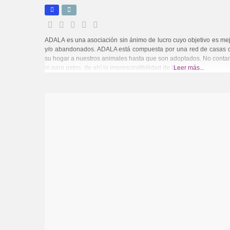
ADALA es una asociación sin ánimo de lucro cuyo objetivo es mej
y/o abandonados. ADALA está compuesta por una red de casas d
su hogar a nuestros animales hasta que son adoptados. No contam
ni para gatos, de ahí la imprescindibilidad de las
Leer más...