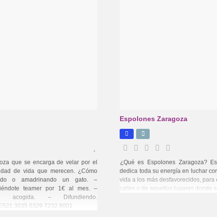
Espolones Zaragoza
za que se encarga de velar por el
¿Qué es Espolones Zaragoza? Esp
alidad de vida que merecen. ¿Cómo
dedica toda su energía en luchar cont
ndo o amadrinando un gato. –
vida a los más desfavorecidos, para 
ciéndote teamer por 1€ al mes. –
calles o de aquellos lugares donde 
e acogida. – Difundiendo.
 ES21 3035 0329 7232 9001