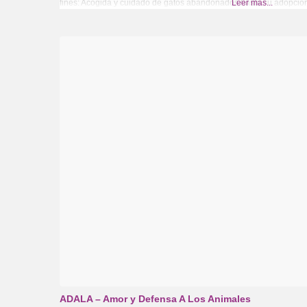
fines: Acogida y cuidado de gatos abandonados hasta su adopción.
Leer más...
ADALA – Amor y Defensa A Los Animales