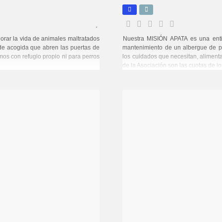
orar la vida de animales maltratados
Nuestra MISIÓN APATA es una enti
e acogida que abren las puertas de
mantenimiento de un albergue de p
os con refugio propio ni para perros
los cuidados que necesitan, alimentac
de la Asociación son las cuotas de lo