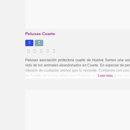
Pelusas Cuarte
Pelusas asociación protectora cuarte de Huelva Somos una asoc
vida de los animales abandonados en Cuarte. En especial de pe
difusión de cualquier animal que lo necesite. Contamos con una 
de Cuarte, en la que caben unos 5 perros, o «Pelusos», como nos 
Leer más...