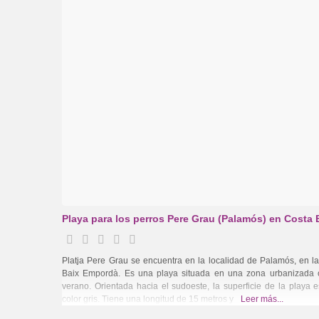
Playa para los perros Pere Grau (Palamós) en Costa 
Platja Pere Grau se encuentra en la localidad de Palamós, en l
Baix Empordà. Es una playa situada en una zona urbanizada 
verano. Orientada hacia el sudoeste, la superficie de la playa
color gris. Tiene una longitud de 15 metros y
Leer más...