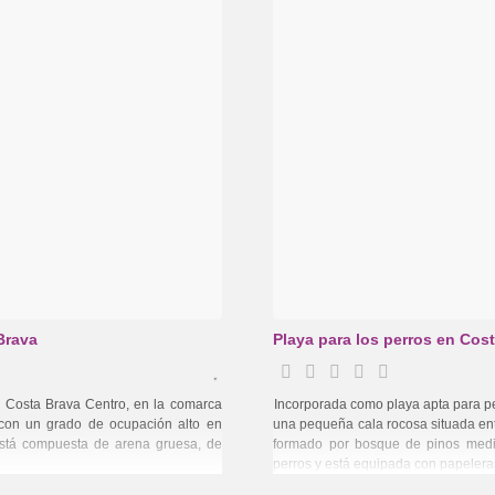
Brava
Playa para los perros en Cost
a Costa Brava Centro, en la comarca
Incorporada como playa apta para pe
con un grado de ocupación alto en
una pequeña cala rocosa situada ent
 está compuesta de arena gruesa, de
formado por bosque de pinos medi
perros y está equipada con papelera