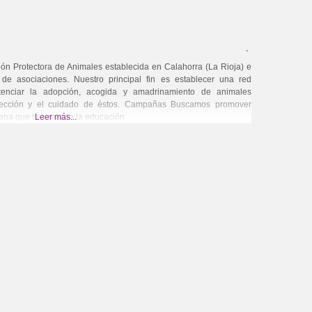
Protectora de Animales establecida en Calahorra (La Rioja) e
o de asociaciones. Nuestro principal fin es establecer una red
otenciar la adopción, acogida y amadrinamiento de animales
tección y el cuidado de éstos. Campañas Buscamos promover
ana que favorezcan la educación
Leer más...