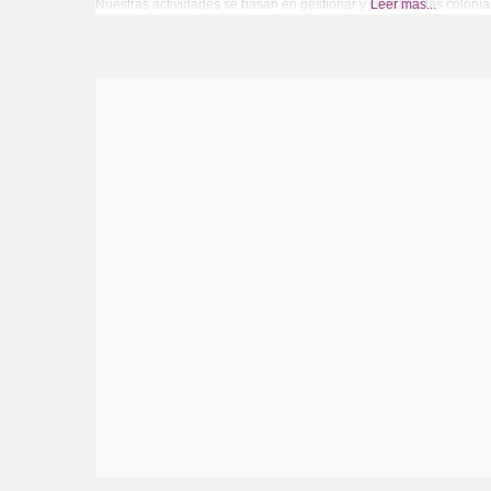
Nuestras actividades se basan en gestionar y controlar las colonia
Leer más...