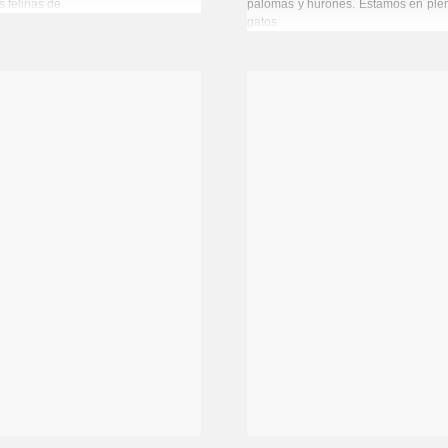
s felinas de
palomas y hurones. Estamos en plen
gatos