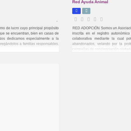
Red Ayuda Animal
o de lucro cuyo principal propósito
RED ADOPCIÓN Somos un Asociación 
ue se encuentran, bien en casas de
inscrita en el registro autonómic
 Nos dedicamos especialmente a la
colaborativa mediante la cual p
regándolos a familias responsables.
abandonados, velando por la pro
campañas de concienciación ciudad