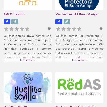
ARCA Sevilla
Protectora El Buen Amigo
Quiénes somos ARCA somos una
Quiénes somos La Protectora El
Asociación sin ánimo de lucro para
Buen Amigo es una asociación sin
el Respeto y el Cuidado de los
ánimo de lucro registrada en 1995
Animales, dedicada a atender
que pretende mejorar la vida de
perros y gatos en situación de
todos aquellos perros no deseados
abandono o maltrato en Sevilla.
víctimas del abandono,
Leer más...
Leer más...
Disponemos en alquiler de una
promoviendo la adopción a la vez
residencia de animales en Sevilla
que concienciando sobre el
donde poder acoger a un gran
maltrato animal. El inicio de
número de animales al año, pero
nuestra Protectora arranca en el
son muchos más los casos
año 1989 gracias a la familia
Ayala Muñoz, familiares y