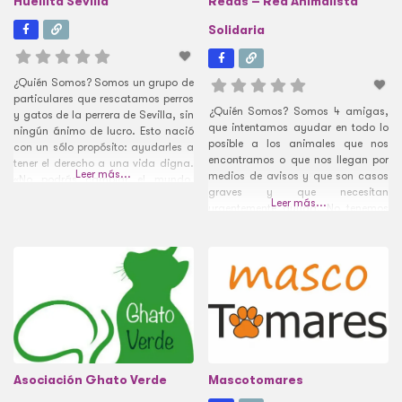
Huellita Sevilla
Redas – Red Animalista
Solidaria
¿Quién Somos? Somos un grupo de
particulares que rescatamos perros
¿Quién Somos? Somos 4 amigas,
y gatos de la perrera de Sevilla, sin
que intentamos ayudar en todo lo
ningún ánimo de lucro. Esto nació
posible a los animales que nos
con un sólo propósito: ayudarles a
encontramos o que nos llegan por
tener el derecho a una vida digna.
Leer más...
medios de avisos y que son casos
«No podrás cambiar el mundo,
graves y que necesitan
pero si puedes cambiarle el mundo
Leer más...
urgentemente ayuda. No tenemos
a alguien» Muchos de ellos han
ayuda ecónomica ya que no
sido abandonados por sus dueños
somos una asociación y algunos
y
de nuestros animales están en
acogidas pagadas, lo cual nos
impide seguir
Asociación Ghato Verde
Mascotomares