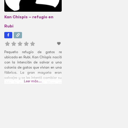
Kan Chispis – refugio en
Rubí
Pequeño refugio de gatos re
ubicado en Rubí. Kan Chispis nació
con la intención de salvar a una
colonia de gatos que vivían en una
fábrica. La gran mayoría eran
salvajes y se les intentó cambiar su
Leer más...
vida lo menos posible: Viven en
libertad dentro de un gran terreno
en Vacarisses Estamos en
construcción:
https://www.instagram.com/p/CUAw6OzIXhG/?
utm_source=ig_web_copy_link A su
aire pero con