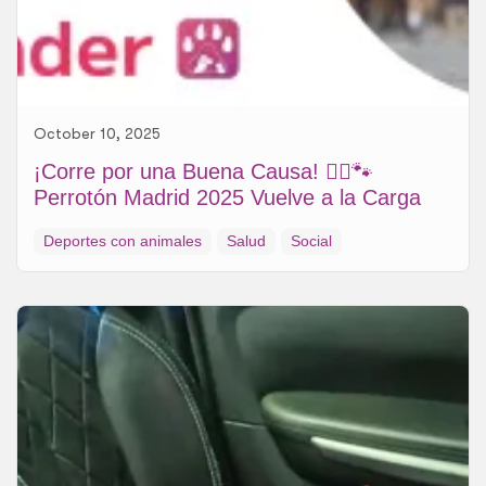
October 10, 2025
¡Corre por una Buena Causa! 🏃‍♀️🐾
Perrotón Madrid 2025 Vuelve a la Carga
Deportes con animales
Salud
Social