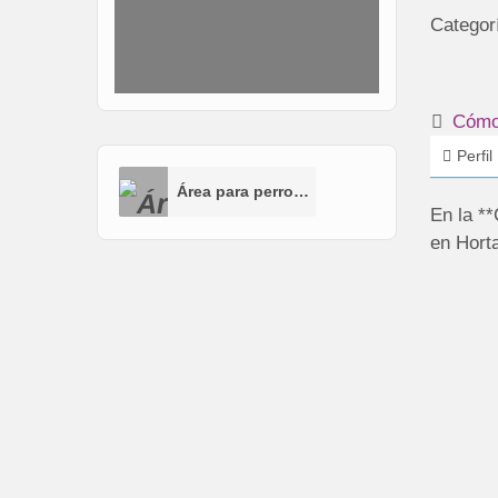
Categor
Cómo 
Perfil
Área para perros (AP)
En la **
en Hort