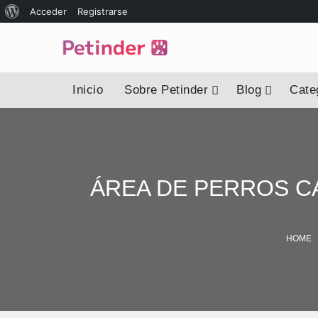
Acerca
Acceder
Registrarse
de
WordPress
Inicio
Sobre Petinder
Blog
Categ
ÁREA DE PERROS CA
HOME