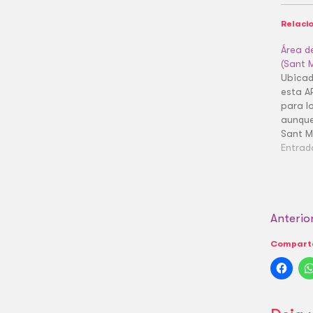
Relaci
Área d
(Sant M
Ubicad
esta A
para lo
aunque 
Sant M
Entrad
Anterio
Comparte