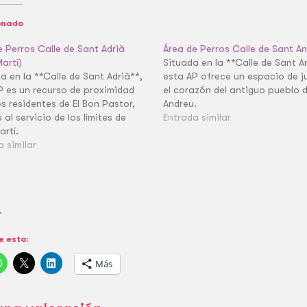
onado
e Perros Calle de Sant Adrià
Área de Perros Calle de Sant A
artí)
Situada en la **Calle de Sant A
a en la **Calle de Sant Adrià**,
esta AP ofrece un espacio de j
P es un recurso de proximidad
el corazón del antiguo pueblo 
s residentes de El Bon Pastor,
Andreu.
al servicio de los límites de
Entrada similar
artí.
a similar
r
 esto:
Más