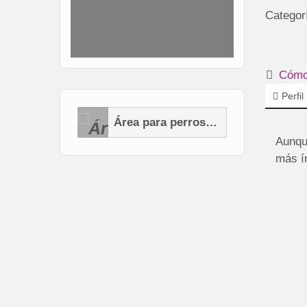
Categor
Cómo 
Perfil
Área para perros (AP)
Aunque
más ín