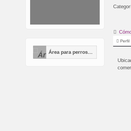
Categor
Cómo 
Perfil
Área para perros (AP)
Ubicad
comerc