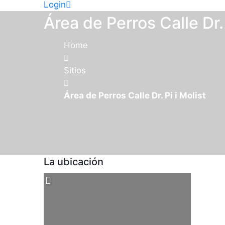
Login
Área de Perros Calle Dr. 
Home
Sitios
Área de Perros Calle Dr. Pi i Molist
La ubicación