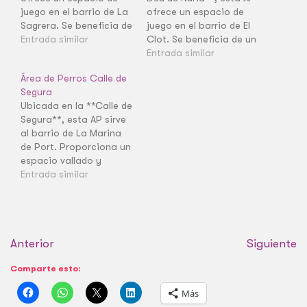
juego en el barrio de La
ofrece un espacio de
Sagrera. Se beneficia de
juego en el barrio de El
un entorno residencial
Entrada similar
Clot. Se beneficia de un
tranquilo.
entorno residencial
Entrada similar
tranquilo.
Área de Perros Calle de
Segura
Ubicada en la **Calle de
Segura**, esta AP sirve
al barrio de La Marina
de Port. Proporciona un
espacio vallado y
seguro para el juego en
Entrada similar
un entorno residencial.
Anterior
Siguiente
Comparte esto:
Más