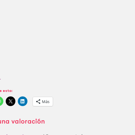
r
 esto:
Más
una valoración