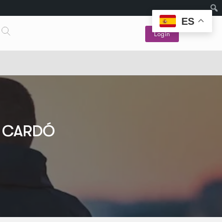
ES
Login
S CARDÓ