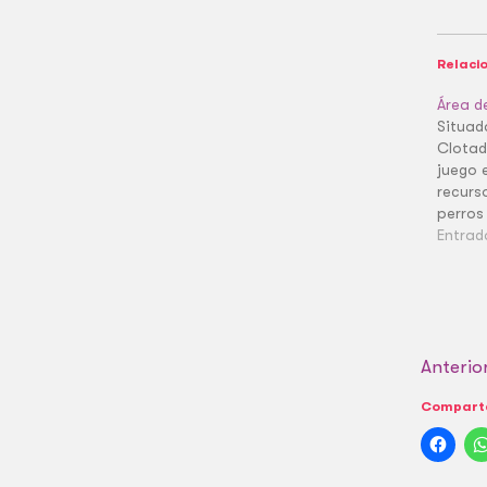
Relaci
Área d
Situad
Clotad
juego 
recurs
perros
Entrad
Anterio
Comparte