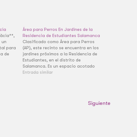
cia
Área para Perros En Jardines de la
ràcia**,
Residencia de Estudiantes Salamanca
n un
Clasificado como Área para Perros
tal para
(AP), este recinto se encuentra en los
la de
jardines próximos a la Residencia de
Estudiantes, en el distrito de
Salamanca. Es un espacio acotado
esencial para el uso diario de las
Entrada similar
mascotas en el barrio de Ciudad
Jardín. La clasificación AP asegura que
los perros tengan…
Siguiente