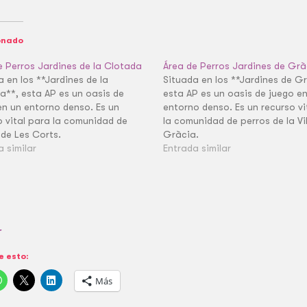
onado
e Perros Jardines de la Clotada
Área de Perros Jardines de Grà
a en los **Jardines de la
Situada en los **Jardines de G
a**, esta AP es un oasis de
esta AP es un oasis de juego e
en un entorno denso. Es un
entorno denso. Es un recurso vi
o vital para la comunidad de
la comunidad de perros de la Vi
 de Les Corts.
Gràcia.
a similar
Entrada similar
r
 esto:
Más