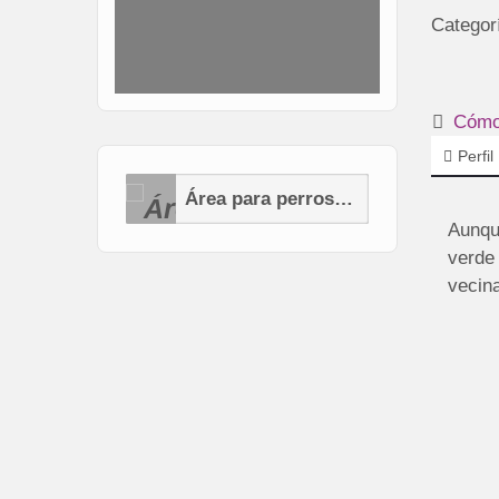
Categor
Cómo 
Perfil
Área para perros (AP)
Aunqu
verde
vecina