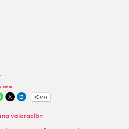
r
 esto:
Más
una valoración