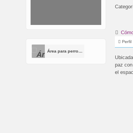
Categor
Cómo 
Perfil
Área para perros (AP)
Ubicada
paz con 
el espac