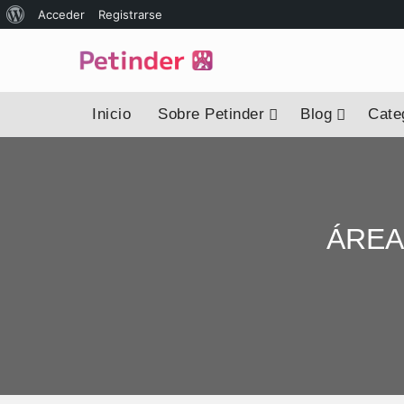
Acerca
Acceder
Registrarse
de
WordPress
Inicio
Sobre Petinder
Blog
Categ
ÁREA