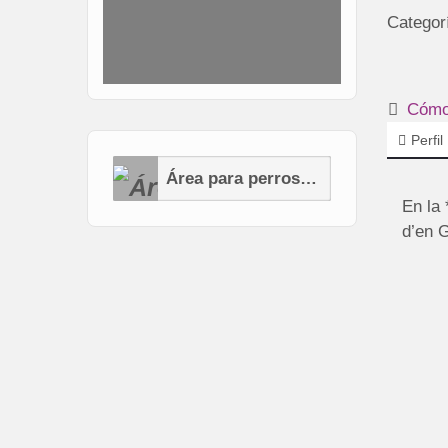
Categor
Cómo 
Perfil
Área para perros (AP)
En la 
d’en G