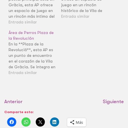
Gràcia, esta AP ofrece
juego en un rincón
un espacio de juego en
histórico de la Vila de
un rincón más íntimo del
Gràcia.
Entrada similar
barrio de la Prosperitat.
Entrada similar
Área de Perros Plaza de
la Revolución
En la **Plaza de la
Revolució**, esta AP es
un punto de encuentro
en el corazón de la Vila
de Gràcia. Se integra en
un entorno de gran
Entrada similar
actividad social.
Anterior
Siguiente
Comparte esto:
Más