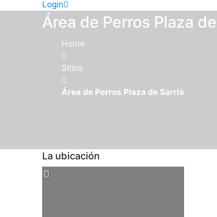
Login
Área de Perros Plaza de
Home
Sitios
Área de Perros Plaza de Sarrià
La ubicación