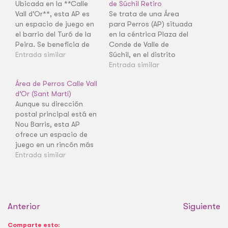
Ubicada en la **Calle
de Súchil Retiro
Vall d'Or**, esta AP es
Se trata de una Área
un espacio de juego en
para Perros (AP) situada
el barrio del Turó de la
en la céntrica Plaza del
Peira. Se beneficia de
Conde de Valle de
un entorno residencial y
Entrada similar
Súchil, en el distrito
tranquilo.
Retiro. Es un espacio
Entrada similar
delimitado que facilita
Área de Perros Calle Vall
la suelta controlada de
d’Or (Sant Martí)
perros en un barrio
Aunque su dirección
residencial. Como AP, es
postal principal está en
esencial para gestionar
Nou Barris, esta AP
el ocio canino en un
ofrece un espacio de
entorno…
juego en un rincón más
íntimo del barrio de La
Entrada similar
Verneda i la Pau.
Anterior
Siguiente
Comparte esto: