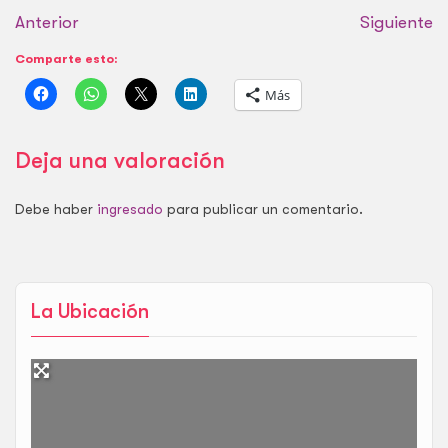
de perros en el barrio de
Anterior
La Guindalera. Como
Siguiente
AEP, ofrece una mejor
Comparte esto:
infraestructura y más…
Más
Deja una valoración
Debe haber
ingresado
para publicar un comentario.
La Ubicación