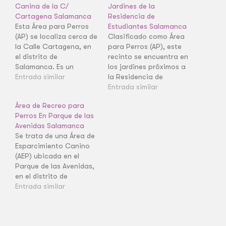
Canina de la C/
Jardines de la
Cartagena Salamanca
Residencia de
Esta Área para Perros
Estudiantes Salamanca
(AP) se localiza cerca de
Clasificado como Área
la Calle Cartagena, en
para Perros (AP), este
el distrito de
recinto se encuentra en
Salamanca. Es un
los jardines próximos a
espacio delimitado y
Entrada similar
la Residencia de
funcional que atiende
Estudiantes, en el
Entrada similar
las necesidades de
distrito de Salamanca.
Área de Recreo para
esparcimiento de los
Es un espacio acotado
Perros En Parque de las
perros en el barrio de la
esencial para el uso
Avenidas Salamanca
Guindalera. Al ser una
diario de las mascotas
Se trata de una Área de
AP, ofrece un recinto
en el barrio de Ciudad
Esparcimiento Canino
acotado para la suelta
Jardín. La clasificación
(AEP) ubicada en el
breve…
AP asegura que los
Parque de las Avenidas,
perros tengan…
en el distrito de
Salamanca. Es un
Entrada similar
recinto vallado de
tamaño considerable
para el juego y la suelta