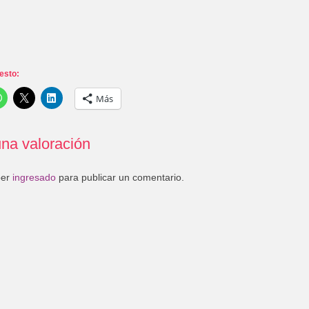
esto:
Más
na valoración
ber
ingresado
para publicar un comentario.