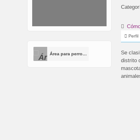
Categor
Cómo 
Perfil
Se clas
Área para perros (AP)
distrito
mascota
animales