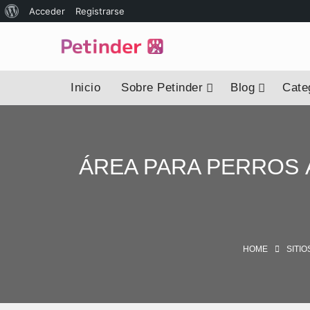
Acerca
Acceder
Registrarse
de
WordPress
Inicio
Sobre Petinder
Blog
Categ
ÁREA PARA PERROS 
HOME
SITIO