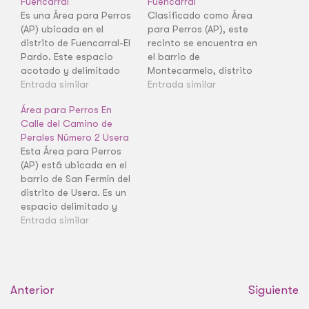
Fuencarral
Fuencarral
Es una Área para Perros
Clasificado como Área
(AP) ubicada en el
para Perros (AP), este
distrito de Fuencarral-El
recinto se encuentra en
Pardo. Este espacio
el barrio de
acotado y delimitado
Montecarmelo, distrito
ofrece un lugar
Entrada similar
de Fuencarral-El Pardo.
Entrada similar
específico para el
Es una zona verde
Área para Perros En
esparcimiento canino
acotada donde los
Calle del Camino de
en el barrio de El Pardo,
perros pueden correr
Perales Número 2 Usera
facilitando la suelta
sueltos. Es un recurso
Esta Área para Perros
controlada.
esencial para el ocio
(AP) está ubicada en el
diario de las mascotas
barrio de San Fermín del
en esta zona
distrito de Usera. Es un
residencial.
espacio delimitado y
funcional, esencial para
Entrada similar
el uso diario de las
mascotas. Como AP, su
principal objetivo es
ofrecer una zona
Anterior
acotada para la suelta
Siguiente
y las necesidades