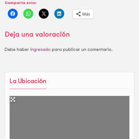
Comparte esto:
diarias de los…
Más
Deja una valoración
Debe haber
ingresado
para publicar un comentario.
La Ubicación