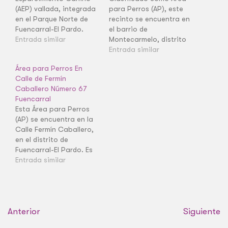
(AEP) vallada, integrada
para Perros (AP), este
en el Parque Norte de
recinto se encuentra en
Fuencarral-El Pardo.
el barrio de
Esta AEP ofrece un
Entrada similar
Montecarmelo, distrito
espacio amplio y
de Fuencarral-El Pardo.
Entrada similar
acondicionado para el
Es una zona verde
Área para Perros En
ejercicio intensivo y la
acotada donde los
Calle de Fermín
socialización, siendo un
perros pueden correr
Caballero Número 67
punto clave para los
sueltos. Es un recurso
Fuencarral
dueños de perros del
esencial para el ocio
Esta Área para Perros
barrio de La Paz.
diario de las mascotas
(AP) se encuentra en la
en esta zona
Calle Fermín Caballero,
residencial.
en el distrito de
Fuencarral-El Pardo. Es
un espacio delimitado
Entrada similar
funcional, esencial para
el uso diario de las
mascotas en el barrio
de Mirasierra. Como AP,
Anterior
su principal objetivo es
Siguiente
la suelta breve y