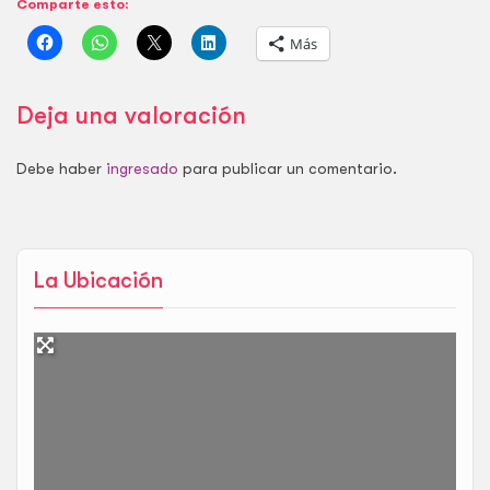
Comparte esto:
controlada.
Más
Deja una valoración
Debe haber
ingresado
para publicar un comentario.
La Ubicación