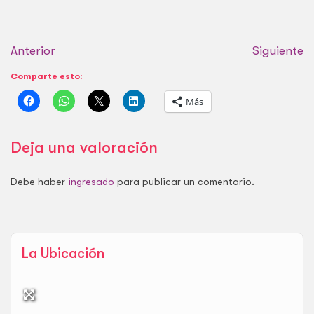
Arganzuela. Es un
espacio bien
acondicionado,
Anterior
diseñado
Siguiente
específicamente para
Comparte esto:
que los perros puedan
correr sueltos, jugar y
Más
socializar con total
seguridad. Dada su
clasificación como AEP,
Deja una valoración
…
Debe haber
ingresado
para publicar un comentario.
La Ubicación