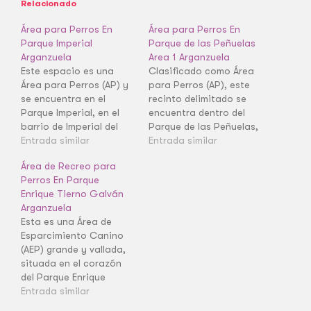
Relacionado
Área para Perros En
Área para Perros En
Parque Imperial
Parque de las Peñuelas
Arganzuela
Area 1 Arganzuela
Este espacio es una
Clasificado como Área
Área para Perros (AP) y
para Perros (AP), este
se encuentra en el
recinto delimitado se
Parque Imperial, en el
encuentra dentro del
barrio de Imperial del
Parque de las Peñuelas,
distrito de Arganzuela.
Entrada similar
en el distrito de
Entrada similar
Es un recinto delimitado
Arganzuela. Aunque es
Área de Recreo para
de tamaño moderado,
más pequeña que una
Perros En Parque
funcional para la suelta
AEP, es un espacio
Enrique Tierno Galván
y socialización
funcional clave en el
Arganzuela
controlada de perros.
barrio de Acacias. Su
Esta es una Área de
La clasificación AP
propósito es ofrecer un
Esparcimiento Canino
indica que es un área
lugar seguro y acotado
(AEP) grande y vallada,
pensada para…
donde los…
situada en el corazón
del Parque Enrique
Tierno Galván, dentro
Entrada similar
del distrito de