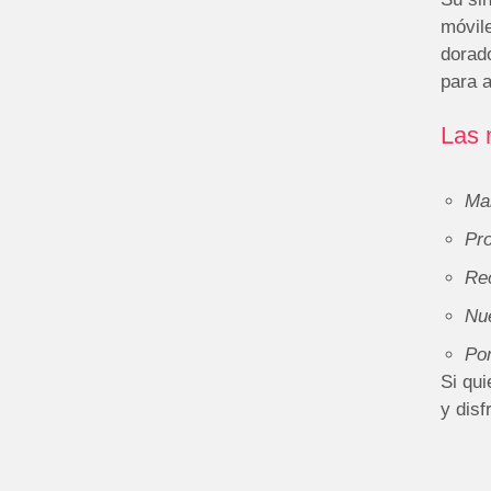
móvile
dorado
para a
Las 
Man
Pro
Re
Nu
Por
Si qu
y disf