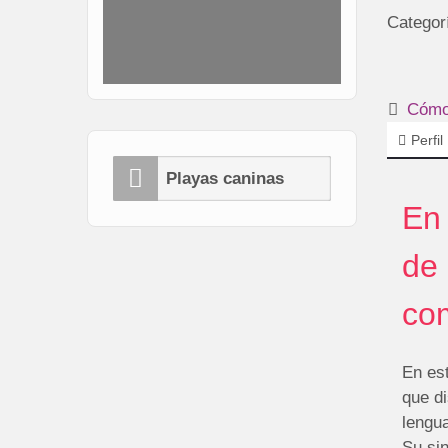
Categor
Cómo 
Perfil
Playas caninas
En 
de 
com
En es
que di
lengu
Su si