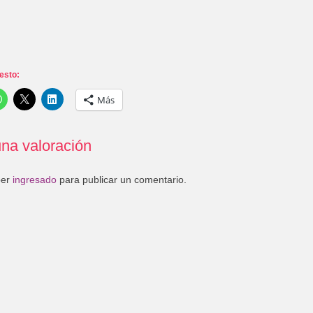
esto:
Más
na valoración
ber
ingresado
para publicar un comentario.