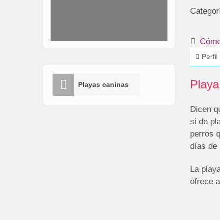
Categor
Cómo 
Perfil
Playa
Playas caninas
Dicen q
si de pl
perros 
días de 
La playa
ofrece a