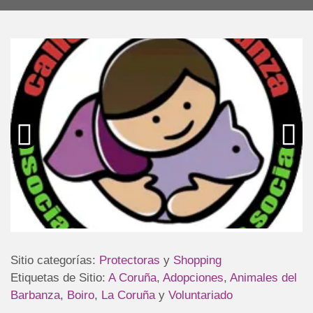
Sitio categorías:
Protectoras
y
Shopping
Etiquetas de Sitio:
A Coruña
,
Adopciones
,
Animales del
Barbanza
,
Boiro
,
La Coruña
y
Voluntariado