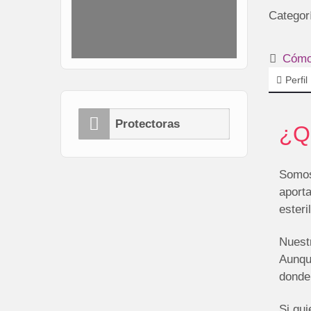
Categor
Cómo 
Perfil
Protectoras
¿Q
Somos
aporta
esteri
Nuestr
Aunqu
donde
Si qu