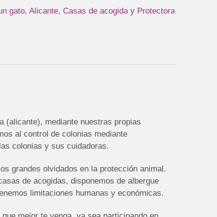
un gato
,
Alicante
,
Casas de acogida
y
Protectora
 (alicante), mediante nuestras propias
imos al control de colonias mediante
las colonias y sus cuidadoras.
los grandes olvidados en la protección animal.
casas de acogidas, disponemos de albergue
tenemos limitaciones humanas y económicas.
 que mejor te venga, ya sea participando en