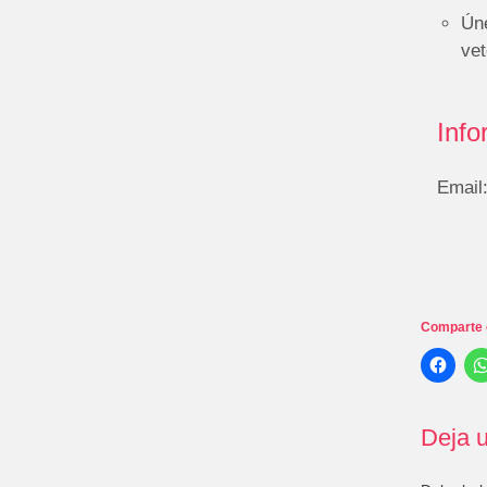
Ún
vet
Info
Email
Comparte 
Deja u