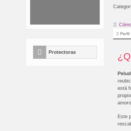
Categor
Cómo 
Perfil
Protectoras
¿Q
Pelud
reubi
está f
propi
amoro
Este p
resca