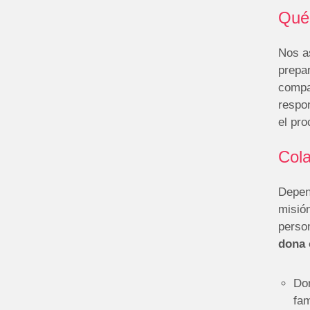
Qué
Nos a
prepar
compa
respo
el pro
Cola
Depen
misión
perso
dona 
Don
fam