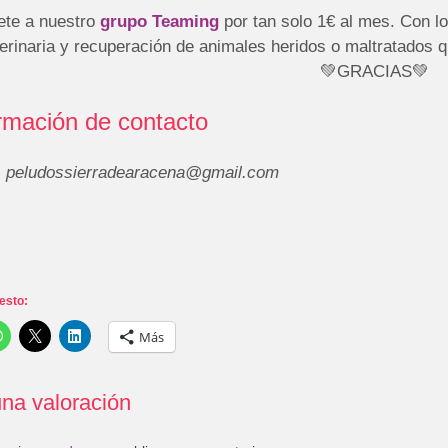
ete a nuestro
grupo Teaming
por tan solo 1€ al mes. Con l
erinaria y recuperación de animales heridos o maltratados 
💚GRACIAS💚
rmación de contacto
:
peludossierradearacena@gmail.com
esto:
Más
na valoración