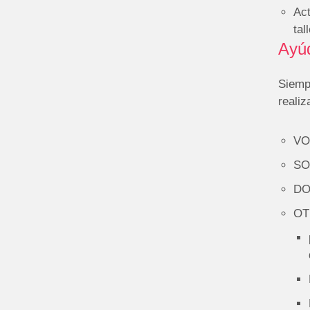
Act
tal
Ayú
Siemp
reali
VOL
SO
DO
OT