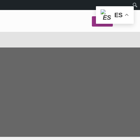
ES
Login