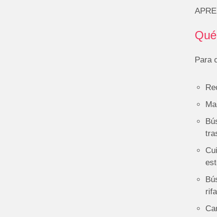
APREN
Qué
Para 
Re
Man
Bús
tra
Cui
est
Bús
rif
Cam