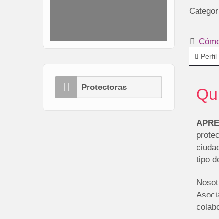
Categor
Cómo 
Perfil
Protectoras
Qu
APR
protec
ciudad
tipo 
Nosot
Asoci
colabo