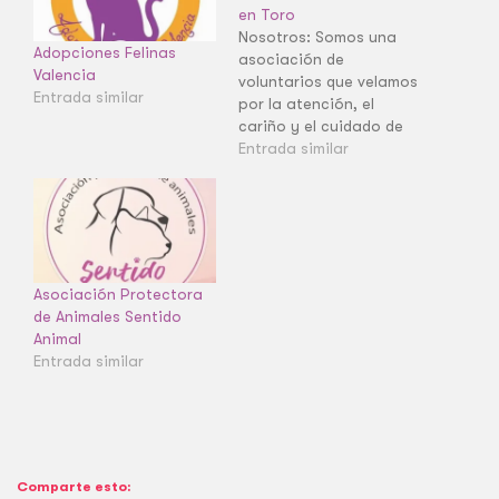
en Toro
Nosotros: Somos una
Adopciones Felinas
asociación de
Valencia
voluntarios que velamos
Entrada similar
por la atención, el
cariño y el cuidado de
los animales
Entrada similar
abandonados en Toro.
En esta página
encontrarás los
animalitos que aún
buscan un hogar para
siempre. ¿Quieres serlo
Asociación Protectora
tú? Somos una
de Animales Sentido
Asociación pequeña de
Animal
un pueblo de Zamora
Entrada similar
(Toro), intentamos
ayudar…
Comparte esto: