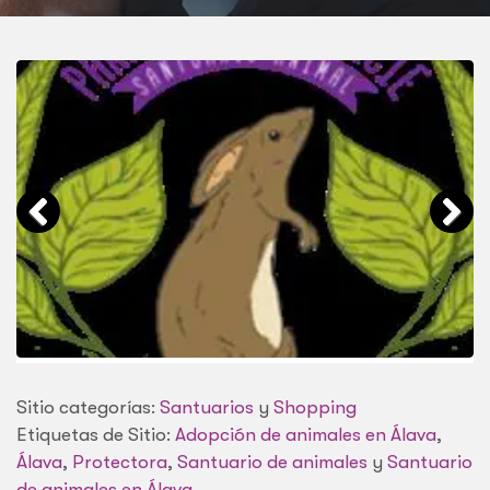
Sitio categorías:
Santuarios
y
Shopping
Etiquetas de Sitio:
Adopción de animales en Álava
,
Álava
,
Protectora
,
Santuario de animales
y
Santuario
de animales en Álava