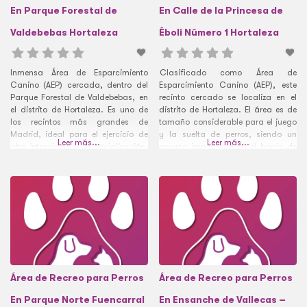
En Parque Forestal de
En Calle de la Princesa de
Valdebebas Hortaleza
Éboli Número 1 Hortaleza
Inmensa Área de Esparcimiento
Clasificado como Área de
Canino (AEP) cercada, dentro del
Esparcimiento Canino (AEP), este
Parque Forestal de Valdebebas, en
recinto cercado se localiza en el
el distrito de Hortaleza. Es uno de
distrito de Hortaleza. El área es de
los recintos más grandes de
tamaño considerable para el juego
Madrid, ideal para el ejercicio de
y la suelta de perros, siendo un
Leer más...
Leer más...
alta intensidad y la socialización.
recurso importante en el barrio de
Su ubicación en el barrio de
Canillas.
Valdebebas lo convierte en un punto
de referencia clave.
Área de Recreo para Perros
Área de Recreo para Perros
En Parque Norte Fuencarral
En Ensanche de Vallecas –