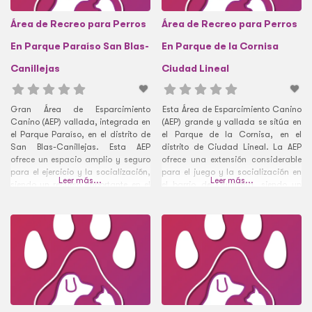
Área de Recreo para Perros
Área de Recreo para Perros
En Parque Paraíso San Blas-
En Parque de la Cornisa
Canillejas
Ciudad Lineal
Gran Área de Esparcimiento
Esta Área de Esparcimiento Canino
Canino (AEP) vallada, integrada en
(AEP) grande y vallada se sitúa en
el Parque Paraíso, en el distrito de
el Parque de la Cornisa, en el
San Blas-Canillejas. Esta AEP
distrito de Ciudad Lineal. La AEP
ofrece un espacio amplio y seguro
ofrece una extensión considerable
para el ejercicio y la socialización,
para el juego y la socialización en
Leer más...
Leer más...
siendo un recurso importante en el
el barrio de Quintana, siendo un
barrio de Simancas.
recurso importante en esta zona
densa.