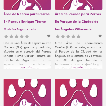
Área de Recreo para Perros
Área de Recreo para Perros
En Parque Enrique Tierno
En Parque de la Ciudad de
Galván Arganzuela
los Ángeles Villaverde
Esta es una Área de Esparcimiento
Gran Área de Esparcimiento
Canino (AEP) grande y vallada,
Canino (AEP) cercada, ubicada en
situada en el corazón del Parque
el Parque de la Ciudad de los
Enrique Tierno Galván, dentro del
Ángeles, en el distrito de Villaverde.
distrito de Arganzuela. Es un
Esta AEP de gran tamaño es
espacio bien acondicionado,
fundamental para el ejercicio y la
Leer más...
Leer más...
diseñado específicamente para
socialización libre de los perros en
que los perros puedan correr
el barrio.
sueltos, jugar y socializar con total
seguridad. Dada su clasificación
como AEP, ofrece una extensión
considerable, bebederos y, a
menudo, elementos de