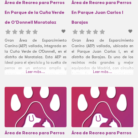
Área de Recreo para Perros
Área de Recreo para Perros
En Parque de la Cuña Verde
En Parque Juan Carlos I
de O’Donnell Moratalaz
Barajas
Gran Área de Esparcimiento
Gran Área de Esparcimiento
Canino (AEP) vallada, integrada en
Canino (AEP) vallada, ubicada en
la Cuña Verde de O’Donnell, en el
el Parque Juan Carlos I, en el
distrito de Moratalaz. Esta AEP es
distrito de Barajas. Es uno de los
ideal para el ejercicio y la suelta de
recintos más grandes y mejor
perros en un entorno amplio y
equipados de Madrid, con circuito
Leer más...
Leer más...
seguro, siendo un recurso muy
Agility. Es un recurso esencial para
valorado en el barrio de
el ejercicio y la socialización en el
Marroquina.
barrio de Corralejos.
Área de Recreo para Perros
Área de Recreo para Perros