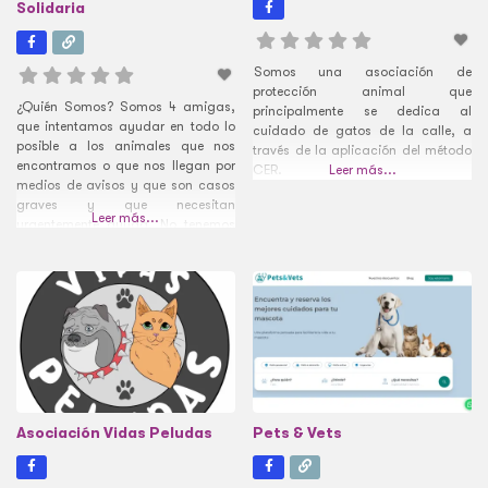
Solidaria
Somos una asociación de
protección animal que
¿Quién Somos? Somos 4 amigas,
principalmente se dedica al
que intentamos ayudar en todo lo
cuidado de gatos de la calle, a
posible a los animales que nos
través de la aplicación del método
encontramos o que nos llegan por
CER.
Leer más...
medios de avisos y que son casos
graves y que necesitan
Leer más...
urgentemente ayuda. No tenemos
ayuda ecónomica ya que no
somos una asociación y algunos
de nuestros animales están en
acogidas pagadas, lo cual nos
impide seguir
Asociación Vidas Peludas
Pets & Vets