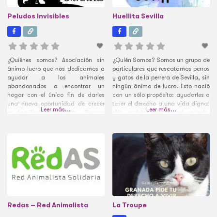
Peludos Invisibles
Huellita Sevilla
¿Quiénes somos? Asociación sin
¿Quién Somos? Somos un grupo de
ánimo lucro que nos dedicamos a
particulares que rescatamos perros
ayudar a los animales
y gatos de la perrera de Sevilla, sin
abandonados a encontrar un
ningún ánimo de lucro. Esto nació
hogar con el único fin de darles
con un sólo propósito: ayudarles a
una nueva oportunidad de crecer
tener el derecho a una vida digna.
Leer más...
Leer más...
en familias de corazón. ¿Buscas
«No podrás cambiar el mundo,
adoptar un animal cerca de La
pero si puedes cambiarle el mundo
Roda de Andalucía? Peludos
a alguien» Muchos de ellos han
Invisibles. Perros Abandonados la
sido abandonados por sus dueños
Roda de Andalucía, como
y
Asociación protectora de animales
ofrece hogar temporal
Redas – Red Animalista
La Troupe