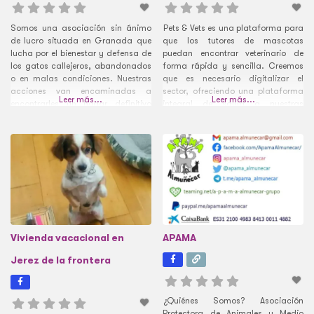
Somos una asociación sin ánimo
Pets & Vets es una plataforma para
de lucro situada en Granada que
que los tutores de mascotas
lucha por el bienestar y defensa de
puedan encontrar veterinario de
los gatos callejeros, abandonados
forma rápida y sencilla. Creemos
o en malas condiciones. Nuestras
que es necesario digitalizar el
acciones van encaminadas a
sector, ofreciendo una plataforma
Leer más...
Leer más...
encontrarles un hogar definitivo
integral de salud a nuestras
donde les den todo el cariño y
mascotas y así poder brindar una
protección que nunca tuvieron. Por
mejor experiencia profesional-
eso, es muy importante tener casas
cliente-paciente. (La oficina física
de acogida que los puedan
está en Barcelona, pero nuestra
mantener hasta
plataforma funciona online y con
cobertura en más
Vivienda vacacional en
APAMA
Jerez de la frontera
¿Quiénes Somos? Asociación
Protectora de Animales y Medio