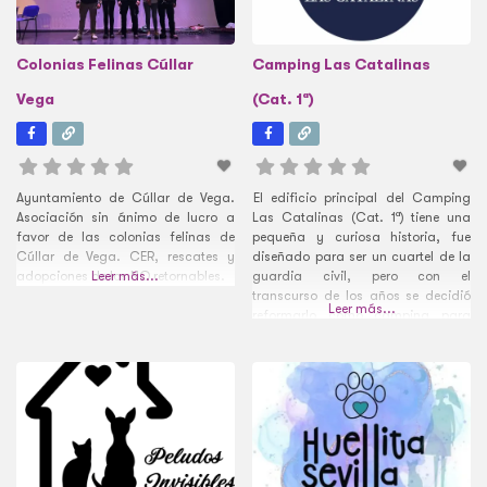
Colonias Felinas Cúllar
Camping Las Catalinas
Vega
(Cat. 1ª)
Ayuntamiento de Cúllar de Vega.
El edificio principal del Camping
Asociación sin ánimo de lucro a
Las Catalinas (Cat. 1ª) tiene una
favor de las colonias felinas de
pequeña y curiosa historia, fue
Cúllar de Vega. CER, rescates y
diseñado para ser un cuartel de la
adopciones de los NO retornables.
Leer más...
guardia civil, pero con el
transcurso de los años se decidió
Leer más...
reformarlo como camping para
atraer el turismo a la población. El
camping dispone de 53 parcelas
cada una de ellas equipadas con
punto de luz y