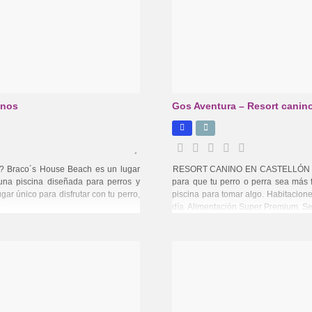
anos
Gos Aventura – Resort canin
 Braco´s House Beach es un lugar
RESORT CANINO EN CASTELLÓN Esto
 una piscina diseñada para perros y
para que tu perro o perra sea más 
único para disfrutar con tu perro,
piscina para tomar algo. Habitacione
día. Alimentación Super Premium. Ser