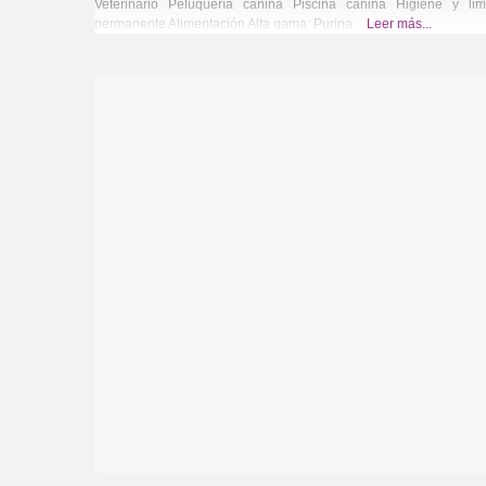
Veterinario Peluquería canina Piscina canina Higiene y li
permanente Alimentación Alta gama: Purina
Leer más...