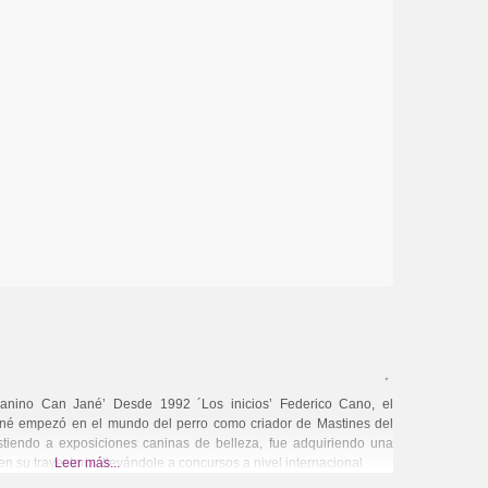
anino Can Jané’ Desde 1992 ´Los inicios’ Federico Cano, el
né empezó en el mundo del perro como criador de Mastines del
stiendo a exposiciones caninas de belleza, fue adquiriendo una
n su trayectoria, llevándole a concursos a nivel internacional
Leer más...