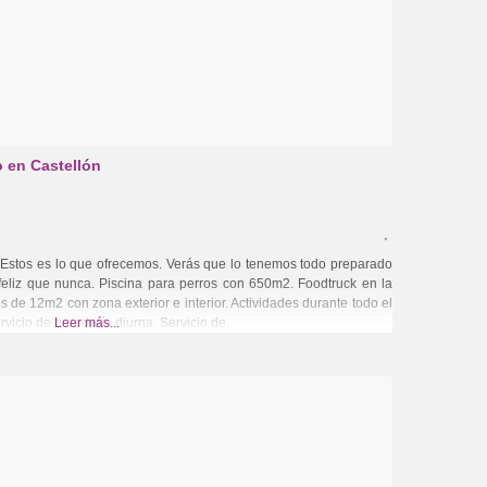
o en Castellón
s es lo que ofrecemos. Verás que lo tenemos todo preparado
feliz que nunca. Piscina para perros con 650m2. Foodtruck en la
s de 12m2 con zona exterior e interior. Actividades durante todo el
vicio de guardería diurna. Servicio de
Leer más...