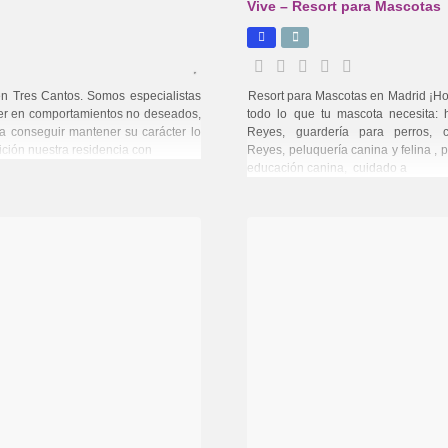
Vive – Resort para Mascotas
en Tres Cantos. Somos especialistas
Resort para Mascotas en Madrid ¡H
caer en comportamientos no deseados,
todo lo que tu mascota necesita:
a conseguir mantener su carácter lo
Reyes, guardería para perros, 
ción nuestra residencia con
Reyes, peluquería canina y felina , 
educación canina, cuidado a