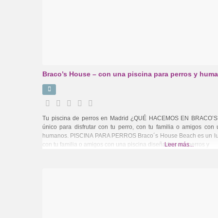
Braco’s House – con una piscina para perros y hum
Tu piscina de perros en Madrid ¿QUÉ HACEMOS EN BRACO’S?
único para disfrutar con tu perro, con tu familia o amigos con
humanos. PISCINA PARA PERROS Braco´s House Beach es un lugar 
con tu familia o amigos con una piscina diseñada para perros y
Leer más...