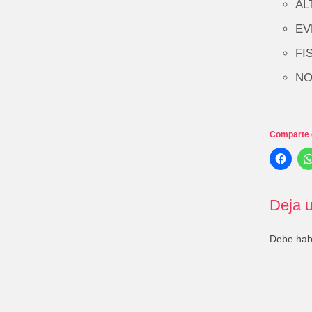
AL
EV
FIS
NO
Comparte 
Deja u
Debe ha