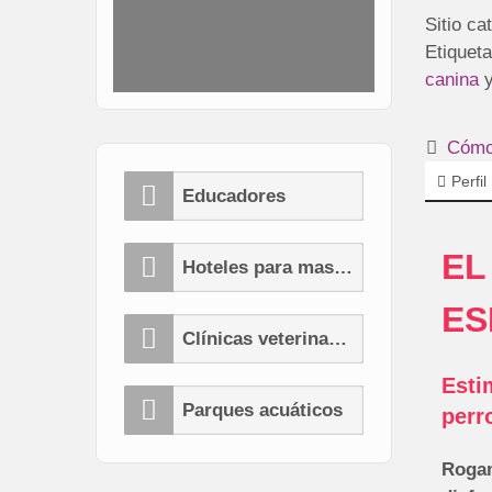
Sitio ca
Etiqueta
canina
Cómo 
Perfil
Educadores
EL
Hoteles para mascotas
ES
Clínicas veterinarias
Esti
Parques acuáticos
perr
Rogam