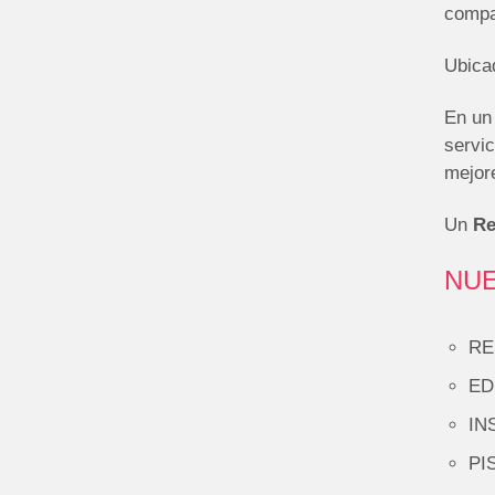
compa
Ubicad
En un
servic
mejore
Un
Re
NUE
RE
ED
IN
PIS