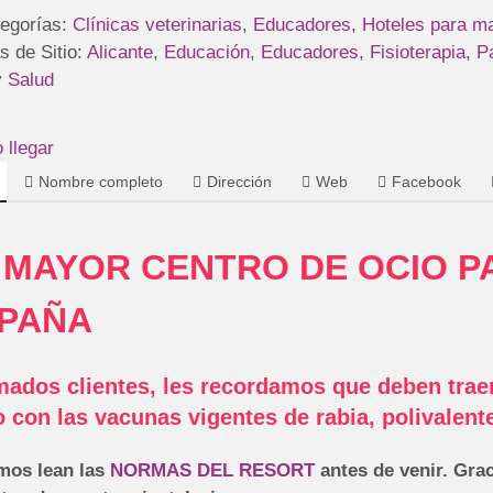
tegorías:
Clínicas veterinarias
,
Educadores
,
Hoteles para m
s de Sitio:
Alicante
,
Educación
,
Educadores
,
Fisioterapia
,
P
y
Salud
llegar
Nombre completo
Dirección
Web
Facebook
 MAYOR CENTRO DE OCIO P
PAÑA
mados clientes, l
es recordamos que deben traer 
o con las vacunas vigentes de rabia, polivalente
os lean las
NORMAS DEL RESORT
antes de venir. Gra