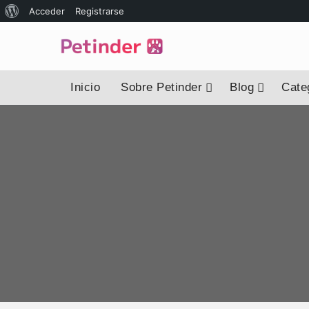
Acerca
Acceder
Registrarse
de
WordPress
Inicio
Sobre Petinder
Blog
Categ