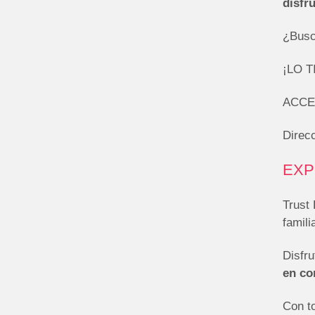
disfr
¿Busca
¡LO 
ACCE
Direcc
EXP
Trust
famili
Disfru
en co
Con t