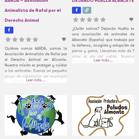
AARDA – Asociación
DEJANDO HUELLA ALBACETE
Animalista de Rafal por el
Derecho Animal
¿Quién somos? Dejando Huella es
una asociación de animales de
Albacete (España) que trabaja por
la defensa, acogida y adopción de
Quiénes somos AARDA, somos la
perros y gatos. Llevamos más de 7
Asociación Animalista de Rafal por
años al pie del cañón. Nuestra
el Derecho Animal en Alicante.
Leer más...
filosofía es trabajar desde la base
Nuestra misión es proteger y cuidar
para combatir el abandono y
a los animales. Somos un pequeño
maltrato animal con charlas en
grupo de voluntarios del municipio
colegios e institutos y a través de
Leer más...
de Rafal, preocupados por el
eventos, implicando a
bienestar de los animales y en
contra del maltrato animal.
Ayudamos con nuestro propio
bolsillo a todos los animales que
encontramos en el pueblo.