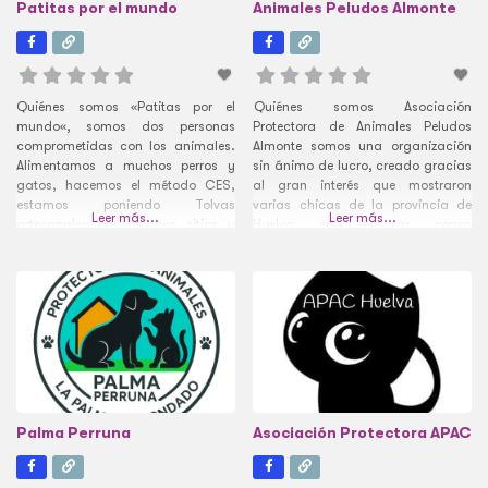
Patitas por el mundo
Animales Peludos Almonte
Quiénes somos «Patitas por el
Quiénes somos Asociación
mundo«, somos dos personas
Protectora de Animales Peludos
comprometidas con los animales.
Almonte somos una organización
Alimentamos a muchos perros y
sin ánimo de lucro, creado gracias
gatos, hacemos el método CES,
al gran interés que mostraron
estamos poniendo Tolvas
varias chicas de la provincia de
Leer más...
Leer más...
artesanales por muchos sitios y
Huelva en rescatar perros
gastamos cientos de kilos de
abandonados en las calles,
pienso al mes. Necesitamos ayuda
maltratados y condenados a una
tanto para la alimentación como
muerte segura. Ellas, como tantas
para los Veterinarios y residencias
personas que se están uniendo a la
que pagamos todos los meses.
causa, se dedican de una manera
Cuando reunamos dinero haremos
desinteresada
Palma Perruna
Asociación Protectora APAC