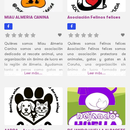
MIAU ALMERIA CANINA
Asociación Felinos felices
Quiénes somos Miau Almería
Quiénes somos Felinos felices
Canina somos una asociación
Asociación Felinos felices somos
dedicada al rescate animal, una
una asociación protectora de
organización sin ánimo de lucro en
animales, gatos y gatas en A
la región de Almería. Ayudamos
Coruña, una organización sin
tanto a perros como gatos en
ánimo de lucro formada por
Leer más...
Leer más...
estado de abandono o de
voluntarios que trabajamos por el
maltrato, proporcionándoles toda
bienestar de ellos para que su vida
la atención necesaria y
sea un poquito mejor. Rescatamos,
buscándoles el hogar que se
cuidamos y promovemos la
merecen. Cómo colaborar con
adopción responsable. Colabora
Miau Almería Canina Necesitamos
con la Asociación Felinos felices
ayuda económica para seguir
Son muchos los casos
ayudando