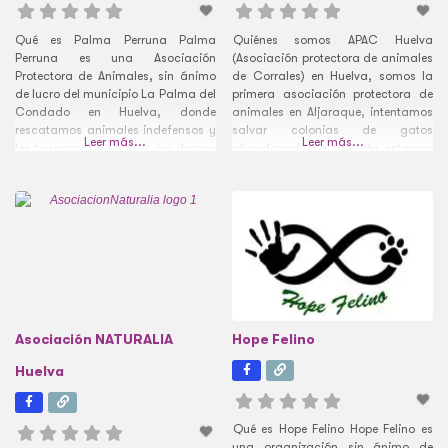
Qué es Palma Perruna Palma
Quiénes somos APAC Huelva
Perruna es una Asociación
(Asociación protectora de animales
Protectora de Animales, sin ánimo
de Corrales) en Huelva, somos la
de lucro del municipio La Palma del
primera asociación protectora de
Condado en Huelva, donde
animales en Aljaraque, intentamos
rescatamos animales indefensos y
salvar colonias de gatos
Leer más...
Leer más...
les buscamos un hogar, les damos
abandonados y también estamos
esa felicidad que necesitan.
construyendo desde cero un
Actualmente en España se
refugio para ellos. Hace unos años
abandonan aproximadamente a
en Corrales, Huelva, proliferaron
150.000 perros al año, desde la
gatos por la Punta de la Barranca,
Protectora Palma Perruna
acababan atropellados, morían de
queremos acabar con esta
frío, enfermos, etc, entonces nos
realidad.
Asociación NATURALIA
Hope Felino
Huelva
Qué es Hope Felino Hope Felino es
una organización sin ánimo de