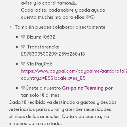
avise y lo coordinamos🙏.
Cada latita, cada sobre y cada ayuda
cuenta muchísimo para ellos 💛🐱
También puedes colaborar directamente:
💛 Bizum: 10632
💛 Transferencia:
ES7830050020912596268413
💛 Vía PayPal:
https://www.paypal.com/paypalme/aardarafal
country.x=ES&locale.x=es_ES
💛Únete a nuestro
Grupo de Teaming
por
tan solo 1€ al mes.
Cada 1€ recibido va destinado a gastos y deudas
veterinarias para curar y atender necesidades
clínicas de los animales. Cada vida cuenta, no
miremos para otro lado.