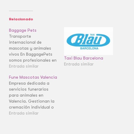
Relacionado
Baggage Pets
Transporte
internacional de
mascotas y animales
vivos En BaggagePets
Taxi Blau Barcelona
somos profesionales en
Entrada similar
el transporte
Entrada similar
internacional de
Fune Mascotas Valencia
mascotas y animales
Empresa dedicada a
vivos. Contamos con
servicios funerarios
más de 10 años de
para animales en
experiencia, trabajamos
Valencia. Gestionan la
con las mejores
cremación individual o
compañías y llegamos a
colectiva, ofreciendo
Entrada similar
todos los destinos
apoyo y diversas
posibles. Trasladamos a
opciones de urnas.
tus mascotas alrededor
del mundo, disponemos