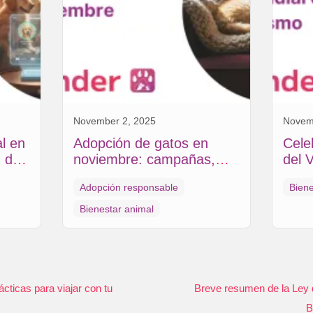
November 2, 2025
Novem
al en
Adopción de gatos en
Cele
 de
noviembre: campañas,
del 
tar
tendencias y consejos
Resp
Adopción responsable
Biene
para un hogar cálido
Bienestar animal
cticas para viajar con tu
Breve resumen de la Ley 
B