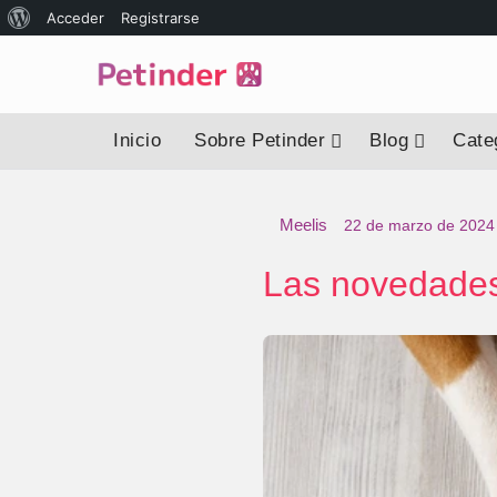
Acerca
Acceder
Registrarse
de
WordPress
Inicio
Sobre Petinder
Blog
Categ
Meelis
22 de marzo de 2024
Las novedades